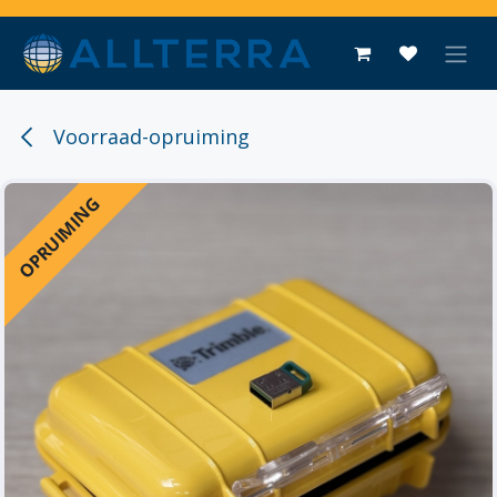
Overslaan naar inhoud
Voorraad-opruiming
OPRUIMING