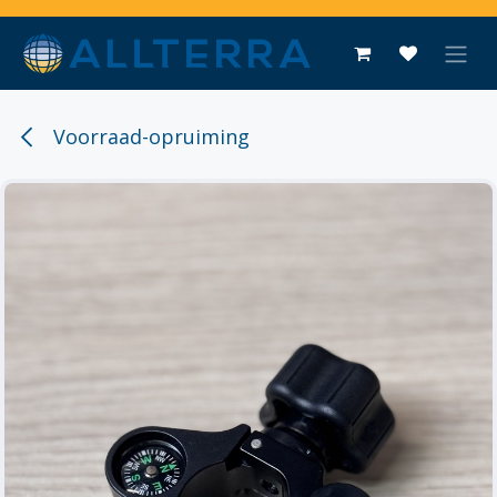
Overslaan naar inhoud
Voorraad-opruiming