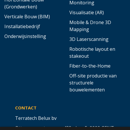
Monitoring
(Grondwerken)
Visualisatie (AR)
Verticale Bouw (BIM)
Mobile & Drone 3D
Installatiebedrijf
Mapping
Onderwijsinstelling
3D Laserscanning
Robotische layout en
stakeout
Fiber-to-the-Home
Off-site productie van
structurele
bouwelementen
CONTACT
Terratech Belux bv
Ottergemsesteenweg 439 - bus 5,
9000 GENT