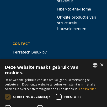
stakeout
Fiber-to-the-Home
Off-site productie van
structurele
bouwelementen
CONTACT
Terratech Belux bv
Ottergemsesteenweg 439 - bus 5,
9000 GENT
×
Deze website maakt gebruik van
info@allterra-belux.com
+32 9 430 25 30
cookies.
DUTCH
BE1009.467.122
Deze website gebruikt cookies om uw gebruikerservaring te
verbeteren. Door onze website te gebruiken, stemt u in met alle
FRENCH
cookies in overeenstemming met ons Cookiebeleid.
Lees verder
STRIKT NOODZAKELIJK
PRESTATIE
VOLG ONS OP
​
​