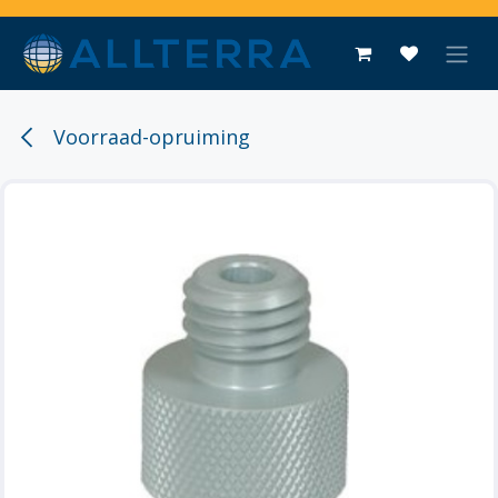
Overslaan naar inhoud
Voorraad-opruiming