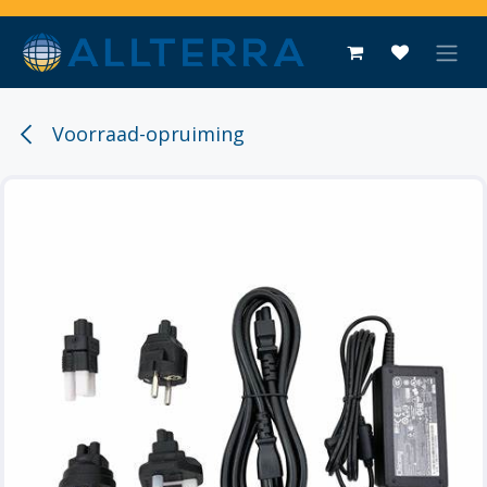
Overslaan naar inhoud
Voorraad-opruiming