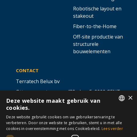
Robotische layout en
stakeout
Fiber-to-the-Home
Off-site productie van
structurele
bouwelementen
CONTACT
Terratech Belux bv
Ottergemsesteenweg 439 - bus 5,
9000 GENT
×
Deze website maakt gebruik van
info@allterra-belux.com
+32 9 430 25 30
cookies.
DUTCH
BE1009.467.122
Deze website gebruikt cookies om uw gebruikerservaring te
verbeteren. Door onze website te gebruiken, stemt u in met alle
FRENCH
cookies in overeenstemming met ons Cookiebeleid.
Lees verder