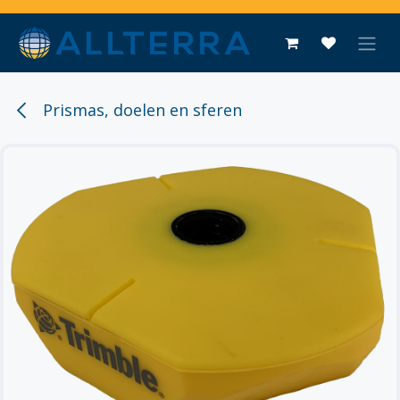
Overslaan naar inhoud
Prismas, doelen en sferen