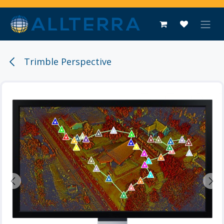
Overslaan naar inhoud
Trimble Perspective