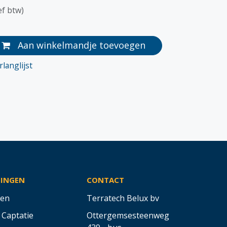
ef btw)
Aan winkelmandje toevoegen
langlijst
SINGEN
CONTACT
en
Terratech Belux bv
 Captatie
Ottergemsesteenweg