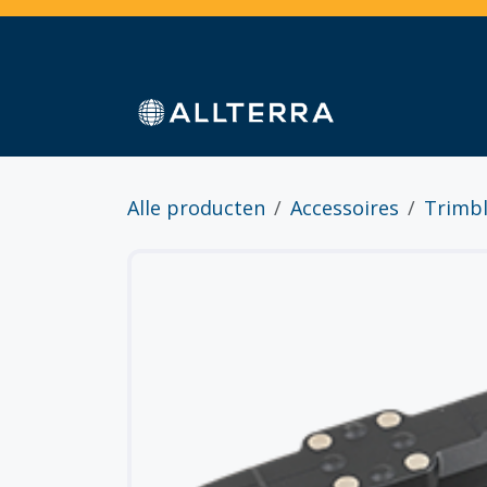
Overslaan naar inhoud
Home
Webshop
Diensten
Sectoren
Alle producten
Accessoires
Trimbl