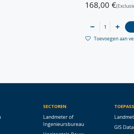
168,00
€
(Exclusi
Toevoegen aan ver
SECTOREN
TOEPAS
n
Landmeter of
Landmet
Ingenieursbureau
GIS Data