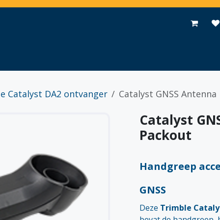
Toepassingen
Promoties
Events
Nieuws
Contact
e Catalyst DA2 ontvanger
Catalyst GNSS Antenna 
Catalyst GN
Packout
Handgreep acces
GNSS
Deze
Trimble Catal
bevat de handgreep, h