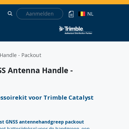
Aanmelden
NL
Handle - Packout
SS Antenna Handle -
soirekit voor Trimble Catalyst
yst GNSS antennehandgreep packout
et batterijdeksel voor de handgreep, een