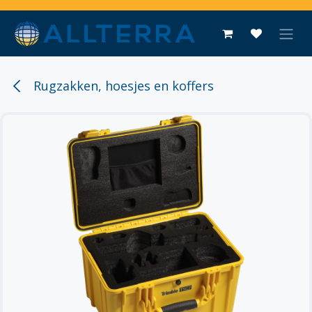
Overslaan naar inhoud
Rugzakken, hoesjes en koffers