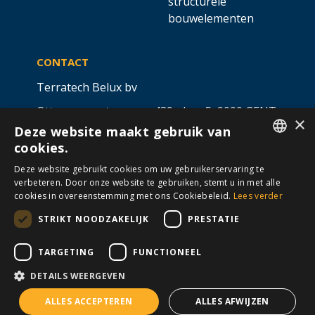
structurele
bouwelementen
CONTACT
Terratech Belux bv
Ottergemsesteenweg 439 - bus 5,
9000 GENT
×
Deze website maakt gebruik van
info@allterra-belux.com
+32 9 430 25 30
cookies.
DUTCH
BE1009.467.122
Deze website gebruikt cookies om uw gebruikerservaring te
verbeteren. Door onze website te gebruiken, stemt u in met alle
FRENCH
cookies in overeenstemming met ons Cookiebeleid.
Lees verder
STRIKT NOODZAKELIJK
PRESTATIE
VOLG ONS OP
​
​
TARGETING
FUNCTIONEEL
DETAILS WEERGEVEN
Algemene voorwaarden
Cookies
Disclaimer
ALLES ACCEPTEREN
ALLES AFWIJZEN
Privacy
© Allterra Made with 💙 by
2mprove