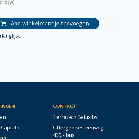
ef btw)
Aan winkelmandje toevoegen
langlijst
SINGEN
CONTACT
en
Terratech Belux bv
 Captatie
Ottergemsesteenweg
439 - bus
ing