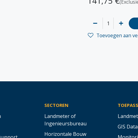
141,75
€
(Exclusi
Toevoegen aan ver
SECTOREN
TOEPAS
n
Landmeter of
Landmet
Ingenieursbureau
GIS Data
Horizontale Bouw
support
Monitor