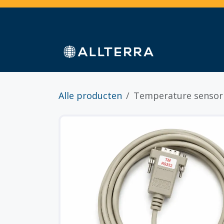
Overslaan naar inhoud
Home
Webshop
Diensten
Sectoren
Alle producten
Temperature sensor -