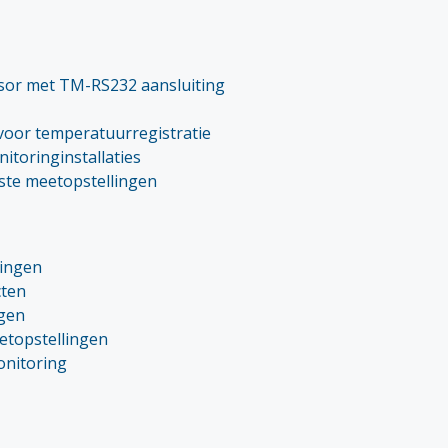
or met TM-RS232 aansluiting
voor temperatuurregistratie
itoringinstallaties
aste meetopstellingen
ingen
cten
gen
etopstellingen
onitoring