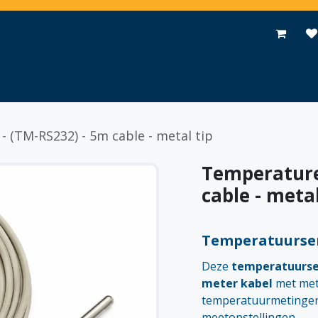
Toepassingen
Promoties
Events
Nieuws
Contact
 (TM-RS232) - 5m cable - metal tip
Temperature
cable - metal
Temperatuursen
Deze
temperatuurse
meter kabel
met meta
temperatuurmetingen
meetopstellingen.