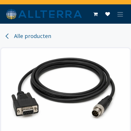
Overslaan naar inhoud
Alle producten