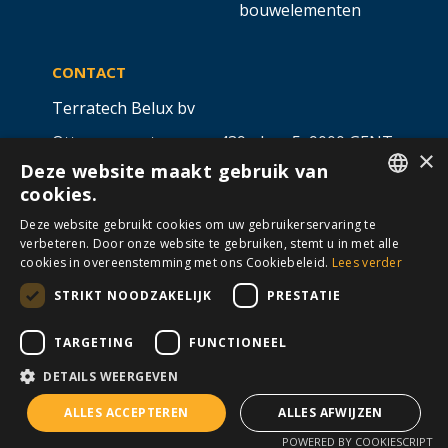
bouwelementen
CONTACT
Terratech Belux bv
Ottergemsesteenweg 439 - bus 5,
9000 GENT
×
Deze website maakt gebruik van
info@allterra-belux.com
+32 9 430 25 30
cookies.
DUTCH
BE1009.467.122
Deze website gebruikt cookies om uw gebruikerservaring te
verbeteren. Door onze website te gebruiken, stemt u in met alle
FRENCH
cookies in overeenstemming met ons Cookiebeleid.
Lees verder
STRIKT NOODZAKELIJK
PRESTATIE
VOLG ONS OP
​
​
TARGETING
FUNCTIONEEL
DETAILS WEERGEVEN
Algemene voorwaarden
Cookies
Disclaimer
ALLES ACCEPTEREN
ALLES AFWIJZEN
Privacy
© Allterra Made with 💙 by
2mprove
POWERED BY COOKIESCRIPT