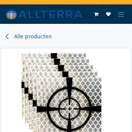
Overslaan naar inhoud
Alle producten