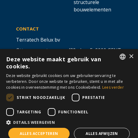
structurele
bouwelementen
CONTACT
Terratech Belux bv
Ottergemsesteenweg 439 - bus 5,
9000 GENT
×
Deze website maakt gebruik van
info@allterra-belux.com
+32 9 430 25 30
cookies.
DUTCH
BE1009.467.122
Deze website gebruikt cookies om uw gebruikerservaring te
verbeteren. Door onze website te gebruiken, stemt u in met alle
FRENCH
cookies in overeenstemming met ons Cookiebeleid.
Lees verder
STRIKT NOODZAKELIJK
PRESTATIE
VOLG ONS OP
​
​
TARGETING
FUNCTIONEEL
DETAILS WEERGEVEN
Algemene voorwaarden
Cookies
Disclaimer
ALLES ACCEPTEREN
ALLES AFWIJZEN
Privacy
© Allterra Made with 💙 by
2mprove