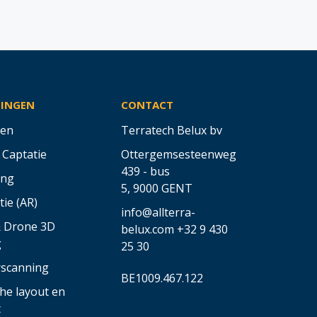
SINGEN
CONTACT
en
Terratech Belux bv
 Captatie
Ottergemsesteenweg
439 - bus
ing
5,
9000 GENT
tie (AR)
info@allterra-
& Drone 3D
belux.com
+32 9 430
g
25 30
rscanning
BE1009.467.122
he layout en
t