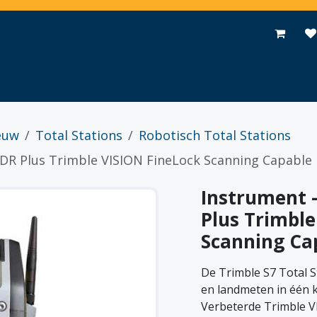
Toepassingen
Promoties
Events
Nieuws
Contact
euw
Total Stations
Robotisch Total Stations
 DR Plus Trimble VISION FineLock Scanning Capable
Instrument -
Plus Trimble
Scanning Ca
De Trimble S7 Total 
en landmeten in één k
Verbeterde Trimble V