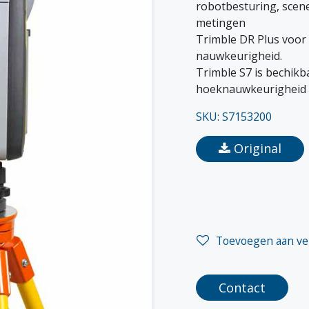
robotbesturing, scen
metingen
Trimble DR Plus voor
nauwkeurigheid.
Trimble S7 is bechikba
hoeknauwkeurigheid 
SKU: S7153200
Original
Toevoegen aan ver
Contact