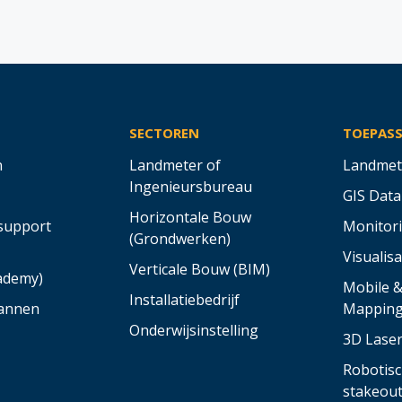
SECTOREN
TOEPAS
n
Landmeter of
Landmet
Ingenieursbureau
GIS Data
Horizontale Bouw
support
Monitor
(Grondwerken)
Visualisa
Verticale Bouw (BIM)
cademy)
Mobile 
Installatiebedrijf
annen
Mappin
Onderwijsinstelling
3D Lase
Robotisc
stakeou