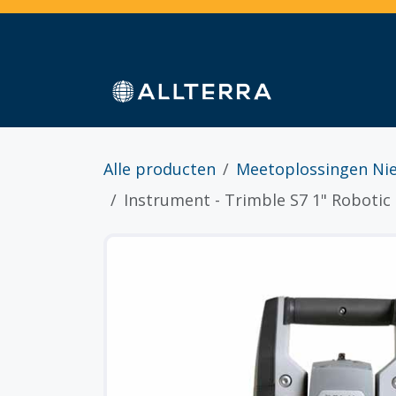
Overslaan naar inhoud
Home
Webshop
Diensten
Sectoren
Alle producten
Meetoplossingen Ni
Instrument - Trimble S7 1" Robotic