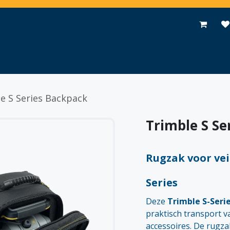
Toepassingen
Promoties
Events
Nieuws
Contact
e S Series Backpack
Trimble S Se
Rugzak voor vei
Series
Deze
Trimble S-Seri
praktisch transport v
accessoires. De rugza