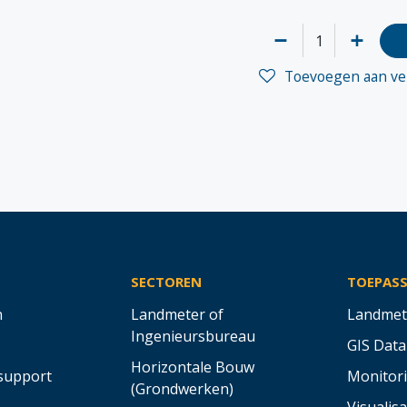
Toevoegen aan ver
SECTOREN
TOEPAS
n
Landmeter of
Landmet
Ingenieursbureau
GIS Data
Horizontale Bouw
support
Monitor
(Grondwerken)
Visualisa