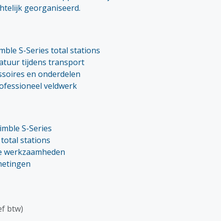
htelijk georganiseerd.
mble S-Series total stations
tuur tijdens transport
ssoires en onderdelen
rofessioneel veldwerk
imble S-Series
total stations
e werkzaamheden
metingen
ef btw)