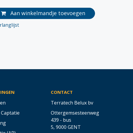
Aan winkelmandje toevoegen
langlijst
SINGEN
CONTACT
en
Terratech Belux bv
 Captatie
Ottergemsesteenweg
439 - bus
ing
5,
9000 GENT
tie (AR)