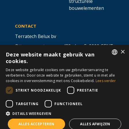
structurele
bouwelementen
CONTACT
Terratech Belux bv
Ottergemsesteenweg 439 - bus 5,
9000 GENT
×
Deze website maakt gebruik van
info@allterra-belux.com
+32 9 430 25 30
cookies.
DUTCH
BE1009.467.122
Deze website gebruikt cookies om uw gebruikerservaring te
verbeteren. Door onze website te gebruiken, stemt u in met alle
FRENCH
cookies in overeenstemming met ons Cookiebeleid.
Lees verder
STRIKT NOODZAKELIJK
PRESTATIE
VOLG ONS OP
​
​
TARGETING
FUNCTIONEEL
DETAILS WEERGEVEN
Algemene voorwaarden
Cookies
Disclaimer
ALLES ACCEPTEREN
ALLES AFWIJZEN
Privacy
© Allterra Made with 💙 by
2mprove