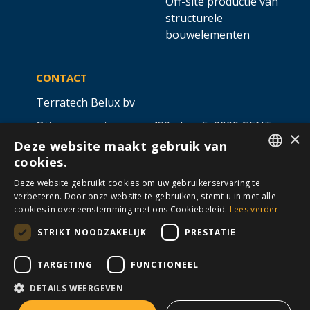
Off-site productie van
structurele
bouwelementen
CONTACT
Terratech Belux bv
Ottergemsesteenweg 439 - bus 5,
9000 GENT
×
Deze website maakt gebruik van
info@allterra-belux.com
+32 9 430 25 30
cookies.
DUTCH
BE1009.467.122
Deze website gebruikt cookies om uw gebruikerservaring te
verbeteren. Door onze website te gebruiken, stemt u in met alle
FRENCH
cookies in overeenstemming met ons Cookiebeleid.
Lees verder
STRIKT NOODZAKELIJK
PRESTATIE
VOLG ONS OP
​
​
TARGETING
FUNCTIONEEL
DETAILS WEERGEVEN
Algemene voorwaarden
Cookies
Disclaimer