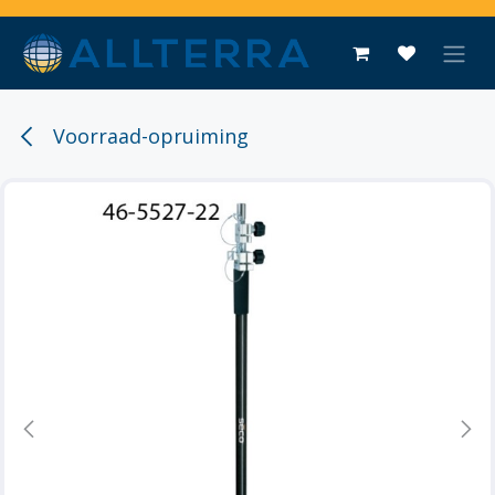
Overslaan naar inhoud
Voorraad-opruiming