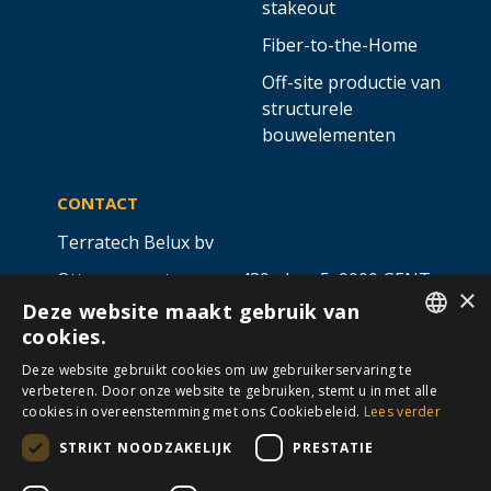
stakeout
Fiber-to-the-Home
Off-site productie van
structurele
bouwelementen
CONTACT
Terratech Belux bv
Ottergemsesteenweg 439 - bus 5,
9000 GENT
×
Deze website maakt gebruik van
info@allterra-belux.com
+32 9 430 25 30
cookies.
DUTCH
BE1009.467.122
Deze website gebruikt cookies om uw gebruikerservaring te
verbeteren. Door onze website te gebruiken, stemt u in met alle
FRENCH
cookies in overeenstemming met ons Cookiebeleid.
Lees verder
STRIKT NOODZAKELIJK
PRESTATIE
VOLG ONS OP
​
​