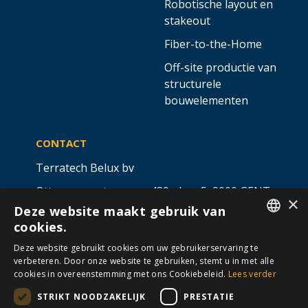
Robotische layout en
stakeout
Fiber-to-the-Home
Off-site productie van
structurele
bouwelementen
CONTACT
Terratech Belux bv
Ottergemsesteenweg 439 - bus 5,
9000 GENT
×
Deze website maakt gebruik van
info@allterra-belux.com
+32 9 430 25 30
cookies.
DUTCH
BE1009.467.122
Deze website gebruikt cookies om uw gebruikerservaring te
verbeteren. Door onze website te gebruiken, stemt u in met alle
FRENCH
cookies in overeenstemming met ons Cookiebeleid.
Lees verder
STRIKT NOODZAKELIJK
PRESTATIE
VOLG ONS OP
​
​