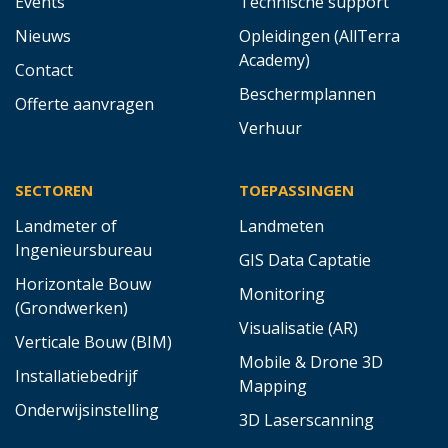
Events
Technische support
Nieuws
Opleidingen (AllTerra
Academy)
Contact
Beschermplannen
Offerte aanvragen
Verhuur
SECTOREN
TOEPASSINGEN
Landmeter of
Landmeten
Ingenieursbureau
GIS Data Captatie
Horizontale Bouw
Monitoring
(Grondwerken)
Visualisatie (AR)
Verticale Bouw (BIM)
Mobile & Drone 3D
Installatiebedrijf
Mapping
Onderwijsinstelling
3D Laserscanning