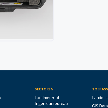
SECTOREN
TOEPAS
n
Landmeter of
Landmet
Ingenieursbureau
GIS Data