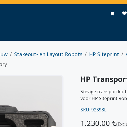
Toepassingen
Promoties
Events
Nieuws
Contact
euw
Stakeout- en Layout Robots
HP Siteprint
ory
HP Transpor
Stevige transportkof
voor HP Siteprint Rob
SKU: 92S98L
1.230,00
€
(Excl