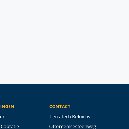
SINGEN
CONTACT
en
Terratech Belux bv
 Captatie
Ottergemsesteenweg