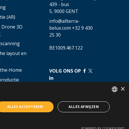
439 - bus
ing
5,
9000 GENT
tie (AR)
info@allterra-
& Drone 3D
belux.com
+32 9 430
g
25 30
rscanning
BE1009.467.122
he layout en
t
o-the-Home
VOLG ONS OP
​
​
productie
cturele
×
menten
DUTCH
ALLES ACCEPTEREN
ALLES AFWIJZEN
FRENCH
POWERED BY COOKIESCRIPT