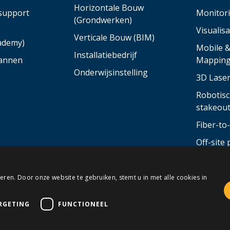
Horizontale Bouw
support
Monitor
(Grondwerken)
Visualisa
Verticale Bouw (BIM)
cademy)
Mobile 
Installatiebedrijf
annen
Mappin
Onderwijsinstelling
3D Lase
Robotisc
stakeou
Fiber-t
Off-site 
van stru
bouwele
ren. Door onze website te gebruiken, stemt u in met alle cookies in
RGETING
FUNCTIONEEL
laimer
Privacy
© Allterra Made with 💙 by
2mprove