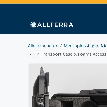
Overslaan naar inhoud
Home
Webshop
Diensten
Sectoren
Alle producten
Meetoplossingen Ni
HP Transport Case & Foams Access