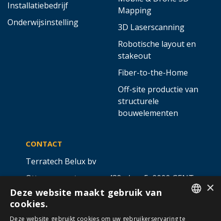
Installatiebedrijf
Mapping
Onderwijsinstelling
3D Laserscanning
Robotische layout en
stakeout
Fiber-to-the-Home
Off-site productie van
structurele
bouwelementen
CONTACT
Terratech Belux bv
Ottergemsesteenweg 439 - bus 5,
9000 GENT
×
Deze website maakt gebruik van
info@allterra-belux.com
+32 9 430 25 30
cookies.
DUTCH
BE1009.467.122
Deze website gebruikt cookies om uw gebruikerservaring te