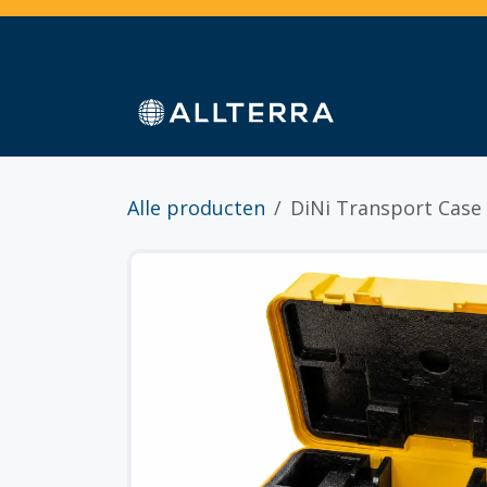
Overslaan naar inhoud
Home
Webshop
Diensten
Sectoren
Alle producten
DiNi Transport Case 