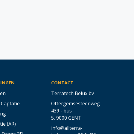
SINGEN
CONTACT
en
Terratech Belux bv
 Captatie
Ottergemsesteenweg
439 - bus
ing
5,
9000 GENT
tie (AR)
info@allterra-
& Drone 3D