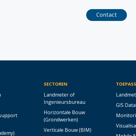
Contact
SECTOREN
TOEPAS
n
Landmeter of
Landmet
Ingenieursbureau
GIS Data
Horizontale Bouw
support
Monitor
(Grondwerken)
Visualisa
Verticale Bouw (BIM)
cademy)
Mobile 