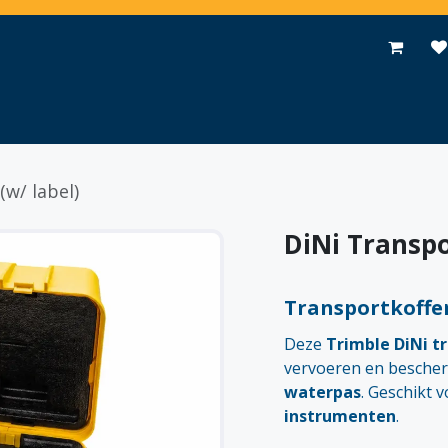
Toepassingen
Promoties
Events
Nieuws
Contact
(w/ label)
DiNi Transpo
Transportkoffe
Deze
Trimble DiNi t
vervoeren en besche
waterpas
. Geschikt 
instrumenten
.