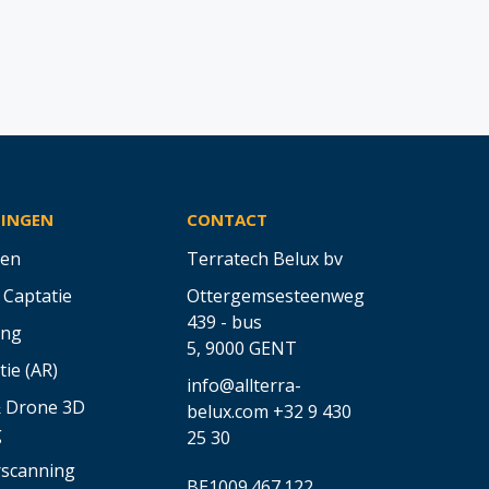
SINGEN
CONTACT
en
Terratech Belux bv
 Captatie
Ottergemsesteenweg
439 - bus
ing
5,
9000 GENT
tie (AR)
info@allterra-
& Drone 3D
belux.com
+32 9 430
g
25 30
rscanning
BE1009.467.122