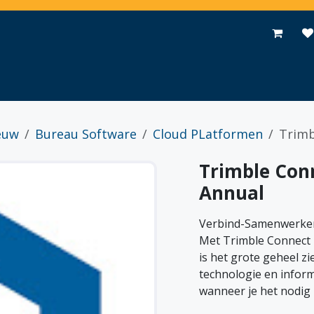
Toepassingen
Promoties
Events
Nieuws
Contact
euw
Bureau Software
Cloud PLatformen
Trimb
Trimble Con
Annual
Verbind-Samenwerke
Met Trimble Connect k
is het grote geheel zi
technologie en inform
wanneer je het nodig 