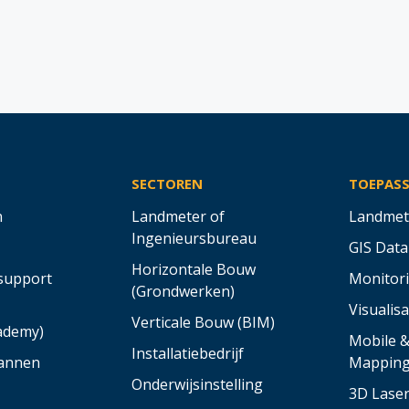
SECTOREN
TOEPAS
n
Landmeter of
Landmet
Ingenieursbureau
GIS Data
Horizontale Bouw
support
Monitor
(Grondwerken)
Visualisa
Verticale Bouw (BIM)
cademy)
Mobile 
Installatiebedrijf
annen
Mappin
Onderwijsinstelling
3D Lase