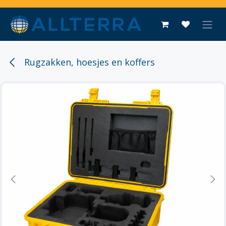
Overslaan naar inhoud
Rugzakken, hoesjes en koffers