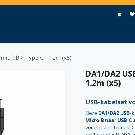
Toepassingen
Promoties
Events
Nieuws
Contact
microB > Type-C - 1.2m (x5)
DA1/DA2 USB 
1.2m (x5)
USB-kabelset vo
Deze
DA1/DA2 USB-k
Micro-B naar USB-C 
voeden van Trimble Ca
professioneel GNSS-v