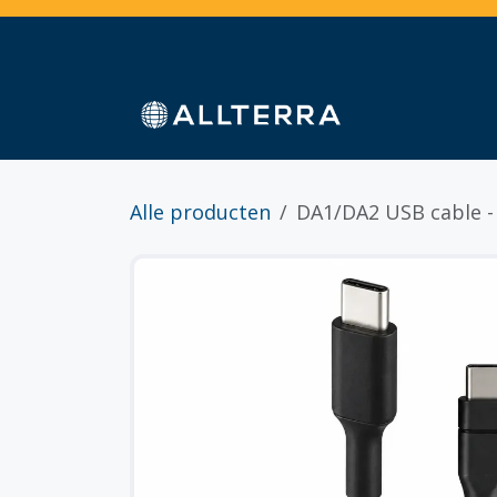
Overslaan naar inhoud
Home
Webshop
Diensten
Sectoren
Alle producten
DA1/DA2 USB cable - 