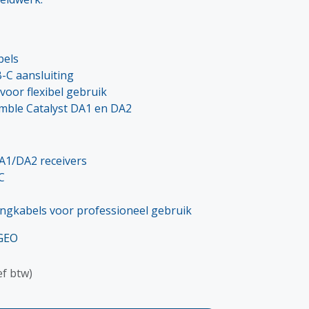
bels
-C aansluiting
voor flexibel gebruik
imble Catalyst DA1 en DA2
A1/DA2 receivers
C
angkabels voor professioneel gebruik
-GEO
ef btw)