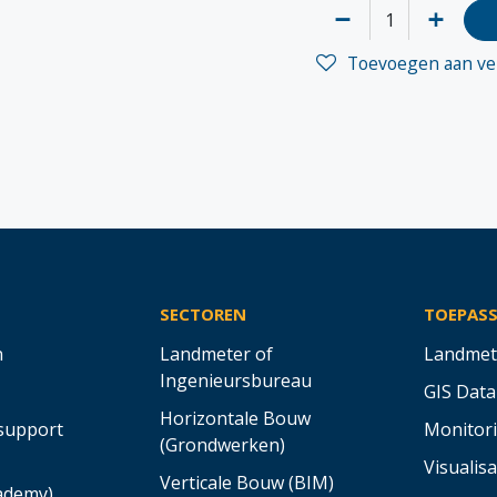
Toevoegen aan ver
SECTOREN
TOEPAS
n
Landmeter of
Landmet
Ingenieursbureau
GIS Data
Horizontale Bouw
support
Monitor
(Grondwerken)
Visualisa
Verticale Bouw (BIM)
cademy)