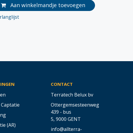
Aan winkelmandje toevoegen
langlijst
SINGEN
CONTACT
en
Terratech Belux bv
 Captatie
Ottergemsesteenweg
439 - bus
ing
5,
9000 GENT
tie (AR)
info@allterra-