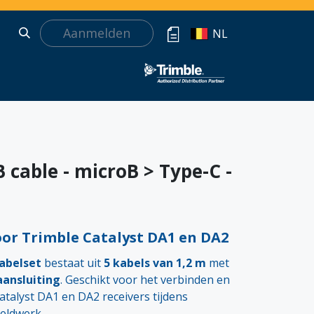
Aanmelden
NL
cable - microB > Type-C -
or Trimble Catalyst DA1 en DA2
abelset
bestaat uit
5 kabels van 1,2 m
met
aansluiting
. Geschikt voor het verbinden en
talyst DA1 en DA2 receivers tijdens
eldwerk.