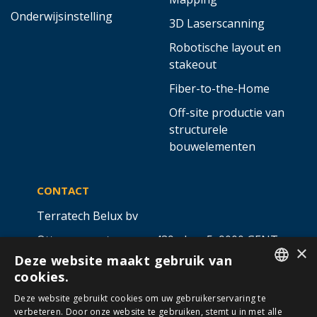
Onderwijsinstelling
3D Laserscanning
Robotische layout en
stakeout
Fiber-to-the-Home
Off-site productie van
structurele
bouwelementen
CONTACT
Terratech Belux bv
Ottergemsesteenweg 439 - bus 5,
9000 GENT
×
Deze website maakt gebruik van
info@allterra-belux.com
+32 9 430 25 30
cookies.
DUTCH
BE1009.467.122
Deze website gebruikt cookies om uw gebruikerservaring te
verbeteren. Door onze website te gebruiken, stemt u in met alle
FRENCH