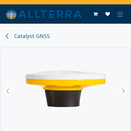
Overslaan naar inhoud
Catalyst GNSS