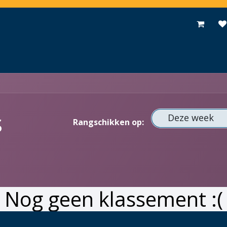
Toepassingen
Promoties
Events
Nieuws
Contact
s
Deze week
Rangschikken op:
Nog geen klassement :(