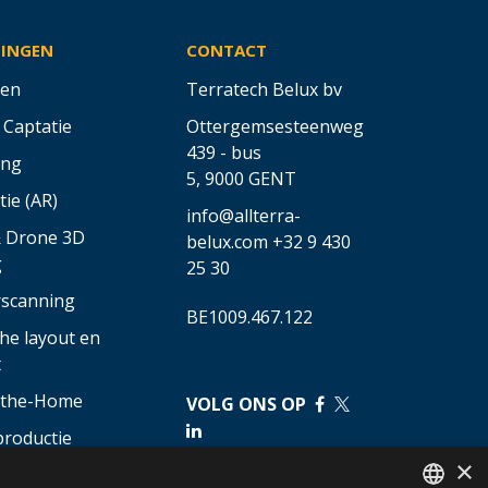
SINGEN
CONTACT
en
Terratech Belux bv
 Captatie
Ottergemsesteenweg
439 - bus
ing
5,
9000 GENT
tie (AR)
info@allterra-
& Drone 3D
belux.com
+32 9 430
g
25 30
rscanning
BE1009.467.122
he layout en
t
o-the-Home
VOLG ONS OP
​
​
productie
cturele
×