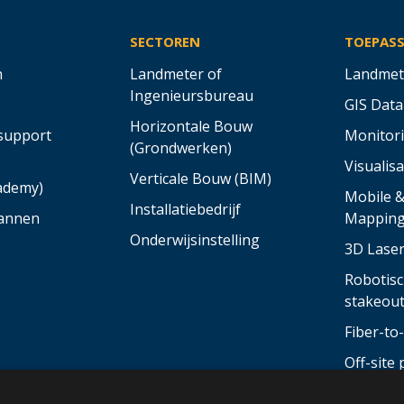
SECTOREN
TOEPAS
n
Landmeter of
Landmet
Ingenieursbureau
GIS Data
Horizontale Bouw
support
Monitor
(Grondwerken)
Visualisa
Verticale Bouw (BIM)
cademy)
Mobile 
Installatiebedrijf
annen
Mappin
Onderwijsinstelling
3D Lase
Robotisc
stakeou
Fiber-t
Off-site 
van stru