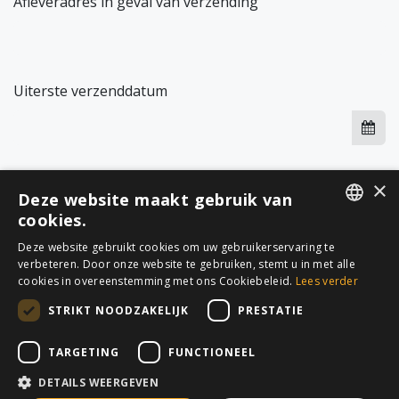
Afleveradres in geval van verzending
Uiterste verzenddatum
×
Indienen
Deze website maakt gebruik van
cookies.
DUTCH
Deze website gebruikt cookies om uw gebruikerservaring te
verbeteren. Door onze website te gebruiken, stemt u in met alle
FRENCH
cookies in overeenstemming met ons Cookiebeleid.
Lees verder
AllTerra Belux, a brand of TerraTech Belux bv
STRIKT NOODZAKELIJK
PRESTATIE
- Gontrode Heirweg 148 B, 9090
MELLE -
info@allterra-belux.com
-
www.allterra-
TARGETING
FUNCTIONEEL
belux.com
(in opbouw)
+32 (0)9 430 25 30 (algemeen) - +32 (0)9 430 25 31
DETAILS WEERGEVEN