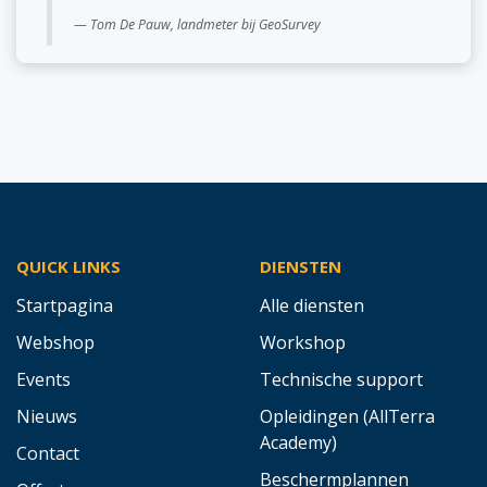
Tom De Pauw, landmeter bij GeoSurvey
QUICK LINKS
DIENSTEN
Startpagina
Alle diensten
Webshop
Workshop
Events
Technische support
Nieuws
Opleidingen (AllTerra
Academy)
Contact
Beschermplannen