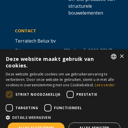
structurele
bouwelementen
CONTACT
Terratech Belux bv
Ottergemsesteenweg 439 - bus 5,
9000 GENT
×
Deze website maakt gebruik van
info@allterra-belux.com
+32 9 430 25 30
cookies.
DUTCH
BE1009.467.122
Deze website gebruikt cookies om uw gebruikerservaring te
verbeteren. Door onze website te gebruiken, stemt u in met alle
FRENCH
cookies in overeenstemming met ons Cookiebeleid.
Lees verder
STRIKT NOODZAKELIJK
PRESTATIE
VOLG ONS OP
​
​
TARGETING
FUNCTIONEEL
DETAILS WEERGEVEN
Algemene voorwaarden
Cookies
Disclaimer
ALLES ACCEPTEREN
ALLES AFWIJZEN