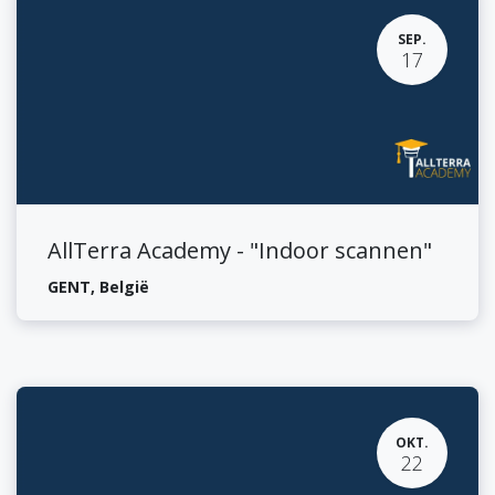
SEP.
17
AllTerra Academy - "Indoor scannen"
GENT
,
België
OKT.
22