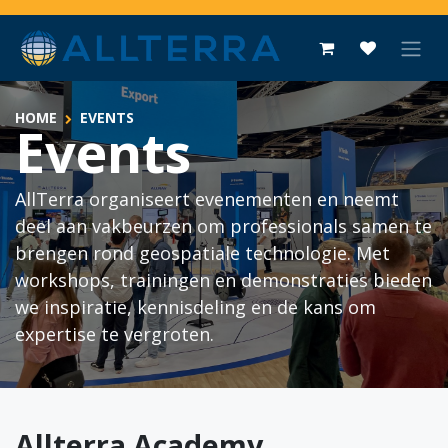
Overslaan naar inhoud
HOME
EVENTS
Events
AllTerra organiseert evenementen en neemt
deel aan vakbeurzen om professionals samen te
brengen rond geospatiale technologie. Met
workshops, trainingen en demonstraties bieden
we inspiratie, kennisdeling en de kans om
expertise te vergroten.
Allterra Academy