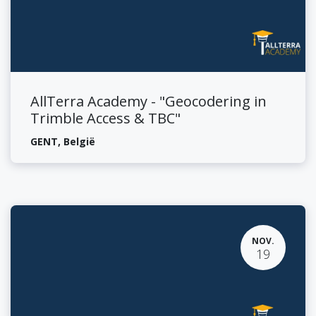
AllTerra Academy - "Geocodering in
Trimble Access & TBC"
GENT
,
België
NOV.
19