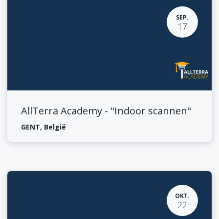
SEP.
17
AllTerra Academy - "Indoor scannen"
GENT
,
België
OKT.
22