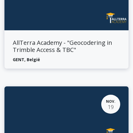
AllTerra Academy - "Geocodering in
Trimble Access & TBC"
GENT
,
België
NOV.
19