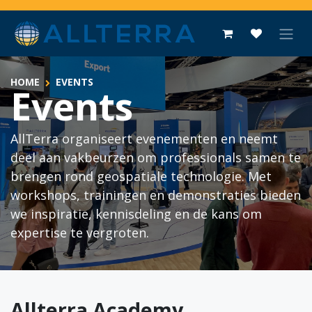
Overslaan naar inhoud
HOME
EVENTS
Events
AllTerra organiseert evenementen en neemt
deel aan vakbeurzen om professionals samen te
brengen rond geospatiale technologie. Met
workshops, trainingen en demonstraties bieden
we inspiratie, kennisdeling en de kans om
expertise te vergroten.
Allterra Academy