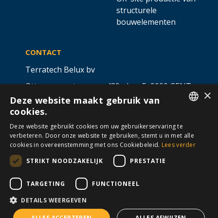
structurele
bouwelementen
CONTACT
Terratech Belux bv
Ottergemsesteenweg 439 - bus 5,
9000 GENT
×
Deze website maakt gebruik van
info@allterra-belux.com
+32 9 430 25 30
cookies.
DUTCH
BE1009.467.122
Deze website gebruikt cookies om uw gebruikerservaring te
verbeteren. Door onze website te gebruiken, stemt u in met alle
FRENCH
cookies in overeenstemming met ons Cookiebeleid.
Lees verder
STRIKT NOODZAKELIJK
PRESTATIE
VOLG ONS OP
​
​
TARGETING
FUNCTIONEEL
DETAILS WEERGEVEN
Algemene voorwaarden
Cookies
Disclaimer
ALLES ACCEPTEREN
ALLES AFWIJZEN