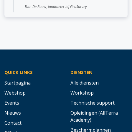
Tom De Pauw, landmeter bij GeoSurvey
QUICK LINKS
DIENSTEN
Startpagina
Alle diensten
Webshop
Workshop
Events
Technische support
Nieuws
Opleidingen (AllTerra
Academy)
Contact
Beschermplannen