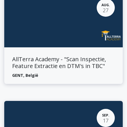
AUG.
27
AllTerra Academy - "Scan Inspectie,
Feature Extractie en DTM's in TBC"
GENT
,
België
SEP.
17