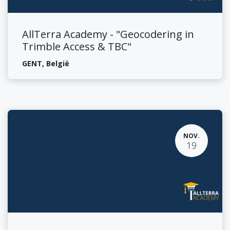
AllTerra Academy - "Geocodering in
Trimble Access & TBC"
GENT
,
België
NOV.
19