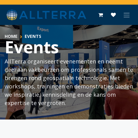
Overslaan naar inhoud
HOME
EVENTS
Events
AllTerra organiseert evenementen en neemt
deel aan vakbeurzen om professionals samen te
brengen rond geospatiale technologie. Met
workshops, trainingen en demonstraties bieden
we inspiratie, kennisdeling en de kans om
expertise te vergroten.