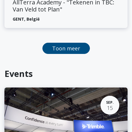
AllTerra Academy - "Tekenen in TBC:
Van Veld tot Plan"
GENT
,
België
Toon meer
Events
SEP.
15