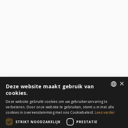
×
Deze website maakt gebruik van
cookies.
DUTCH
Deze website gebruikt cookies om uw gebruikerservaring te
verbeteren. Door onze website te gebruiken, stemt u in met alle
FRENCH
cookies in overeenstemming met ons Cookiebeleid.
Lees verder
STRIKT NOODZAKELIJK
PRESTATIE
QUICK LINKS
DIENSTEN