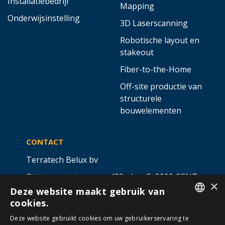
Installatiebedrijf
Mapping
Onderwijsinstelling
3D Laserscanning
Robotische layout en
stakeout
Fiber-to-the-Home
Off-site productie van
structurele
bouwelementen
CONTACT
Terratech Belux bv
Ottergemsesteenweg 439 - bus 5,
9000 GENT
×
Deze website maakt gebruik van
info@allterra-belux.com
+32 9 430 25 30
cookies.
DUTCH
BE1009.467.122
Deze website gebruikt cookies om uw gebruikerservaring te