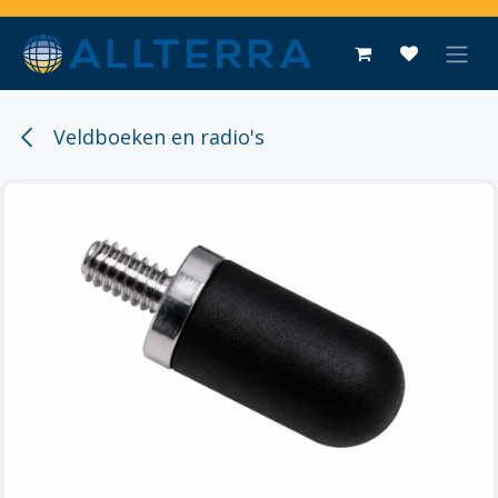
Overslaan naar inhoud
Veldboeken en radio's