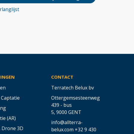
langlijst
SINGEN
CONTACT
en
Terratech Belux bv
 Captatie
Ottergemsesteenweg
439 - bus
ing
5,
9000 GENT
tie (AR)
info@allterra-
& Drone 3D
belux.com
+32 9 430