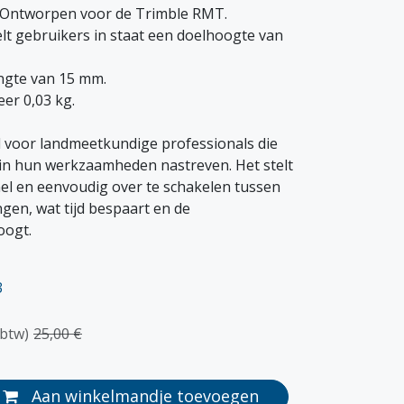
** Ontworpen voor de Trimble RMT.
lt gebruikers in staat een doelhoogte van
ngte van 15 mm.
er 0,03 kg.
l voor landmeetkundige professionals die
ie in hun werkzaamheden nastreven. Het stelt
nel en eenvoudig over te schakelen tussen
ngen, wat tijd bespaart en de
oogt.
3
 btw)
25,00
€
Aan winkelmandje toevoegen