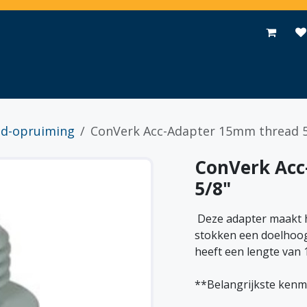
Toepassingen
Promoties
Events
Nieuws
Contact
ad-opruiming
ConVerk Acc-Adapter 15mm thread 5
ConVerk Acc
5/8"
​ Deze adapter maakt
stokken een doelhoog
heeft een lengte van
**Belangrijkste kenm