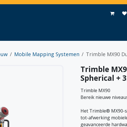
Toepassingen
Promoties
Events
Nieuws
Contact
euw
Mobile Mapping Systemen
Trimble MX90 Du
Trimble MX9
Spherical +
Trimble MX90
Bereik nieuwe niveaus
Het Trimble® MX90-sy
tot-afwerking mobiel
geavanceerde hardwar