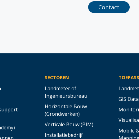
Contact
SECTOREN
TOEPAS
n
Landmeter of
Landmet
Ingenieursbureau
GIS Data
Horizontale Bouw
support
Monitor
(Grondwerken)
Visualisa
Verticale Bouw (BIM)
cademy)
Mobile 
Installatiebedrijf
annen
Mappin