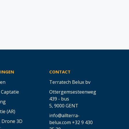
SINGEN
CONTACT
en
Terratech Belux bv
 Captatie
Ottergemsesteenweg
439 - bus
ing
5,
9000 GENT
tie (AR)
info@allterra-
& Drone 3D
belux.com
+32 9 430
g