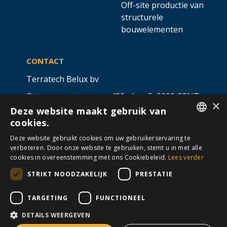
Off-site productie van
structurele
bouwelementen
CONTACT
Terratech Belux bv
Ottergemsesteenweg 439 - bus 5,
9000 GENT
×
Deze website maakt gebruik van
info@allterra-belux.com
+32 9 430 25 30
cookies.
DUTCH
BE1009.467.122
Deze website gebruikt cookies om uw gebruikerservaring te
verbeteren. Door onze website te gebruiken, stemt u in met alle
FRENCH
cookies in overeenstemming met ons Cookiebeleid.
Lees verder
STRIKT NOODZAKELIJK
PRESTATIE
VOLG ONS OP
​
​
TARGETING
FUNCTIONEEL
DETAILS WEERGEVEN
Algemene voorwaarden
Cookies
Disclaimer