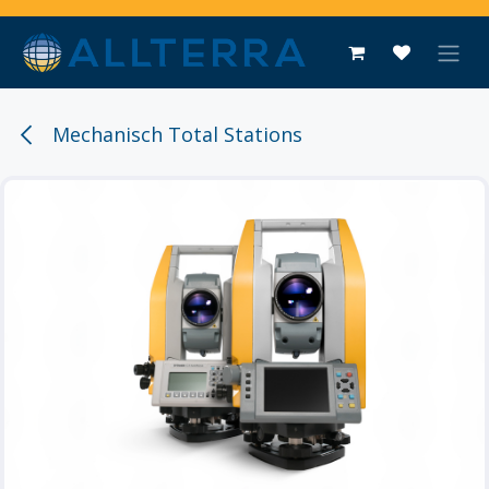
Overslaan naar inhoud
Mechanisch Total Stations