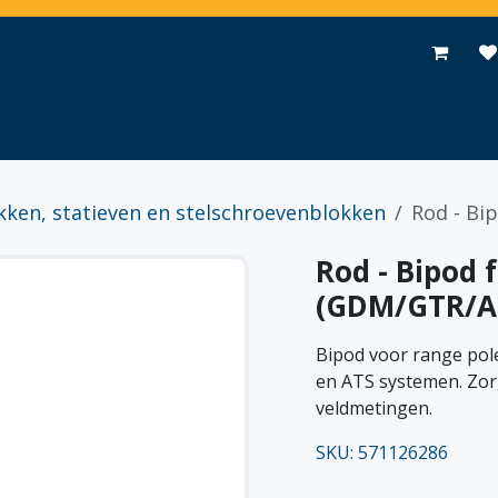
Toepassingen
Promoties
Events
Nieuws
Contact
kken, statieven en stelschroevenblokken
Rod - Bi
Rod - Bipod 
(GDM/GTR/A
Bipod voor range po
en ATS systemen. Zorg
veldmetingen.
SKU: 571126286