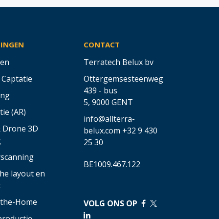
SINGEN
CONTACT
en
Terratech Belux bv
 Captatie
Ottergemsesteenweg
439 - bus
ing
5,
9000 GENT
tie (AR)
info@allterra-
& Drone 3D
belux.com
+32 9 430
g
25 30
rscanning
BE1009.467.122
he layout en
t
o-the-Home
VOLG ONS OP
​
​
productie