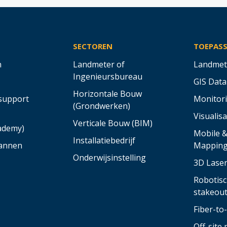
SECTOREN
TOEPAS
n
Landmeter of
Landmet
Ingenieursbureau
GIS Data
Horizontale Bouw
support
Monitor
(Grondwerken)
Visualisa
Verticale Bouw (BIM)
cademy)
Mobile 
Installatiebedrijf
annen
Mappin
Onderwijsinstelling
3D Lase
Robotisc
stakeou
Fiber-t
Off-site 