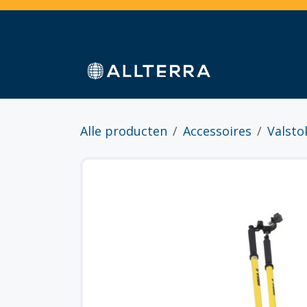
Overslaan naar inhoud
Home
Webshop
Diensten
Sectoren
Alle producten
Accessoires
Valsto