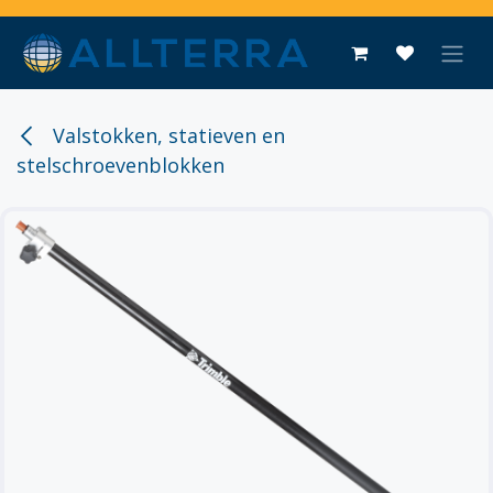
Overslaan naar inhoud
Valstokken, statieven en
stelschroevenblokken