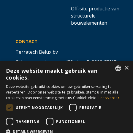
Off-site productie van
structurele
bouwelementen
CONTACT
Terratech Belux bv
Ottergemsesteenweg 439 - bus 5,
9000 GENT
×
Deze website maakt gebruik van
info@allterra-belux.com
+32 9 430 25 30
cookies.
DUTCH
BE1009.467.122
Deze website gebruikt cookies om uw gebruikerservaring te
verbeteren. Door onze website te gebruiken, stemt u in met alle
FRENCH
cookies in overeenstemming met ons Cookiebeleid.
Lees verder
STRIKT NOODZAKELIJK
PRESTATIE
VOLG ONS OP
​
​
TARGETING
FUNCTIONEEL
DETAILS WEERGEVEN