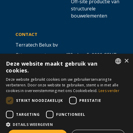
Off-site productie van
structurele
bouwelementen
CONTACT
Terratech Belux bv
Ottergemsesteenweg 439 - bus 5,
9000 GENT
×
Deze website maakt gebruik van
info@allterra-belux.com
+32 9 430 25 30
cookies.
DUTCH
BE1009.467.122
Deze website gebruikt cookies om uw gebruikerservaring te
verbeteren. Door onze website te gebruiken, stemt u in met alle
FRENCH
cookies in overeenstemming met ons Cookiebeleid.
Lees verder
STRIKT NOODZAKELIJK
PRESTATIE
VOLG ONS OP
​
​
TARGETING
FUNCTIONEEL
DETAILS WEERGEVEN
Algemene voorwaarden
Cookies
Disclaimer