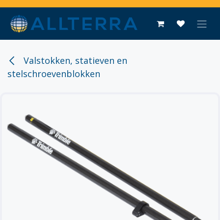
Overslaan naar inhoud
Valstokken, statieven en
stelschroevenblokken