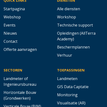
QUICK LINKS
DIENSTEN
Startpagina
Alle diensten
Webshop
Workshop
Events
Technische support
Nieuws
Opleidingen (AllTerra
Academy)
Contact
Beschermplannen
Offerte aanvragen
Verhuur
SECTOREN
TOEPASSINGEN
Landmeter of
Landmeten
Ingenieursbureau
GIS Data Captatie
Horizontale Bouw
Monitoring
(Grondwerken)
Visualisatie (AR)
Verticale Bouw (BIM)