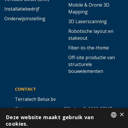
Mobile & Drone 3D
Installatiebedrijf
Mapping
Onderwijsinstelling
3D Laserscanning
Robotische layout en
stakeout
Fiber-to-the-Home
Off-site productie van
structurele
bouwelementen
CONTACT
Terratech Belux bv
Ottergemsesteenweg 439 - bus 5,
9000 GENT
×
Deze website maakt gebruik van
info@allterra-belux.com
+32 9 430 25 30
cookies.