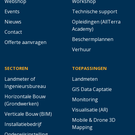
Webshop
Workshop
Events
Technische support
Nieuws
Opleidingen (AllTerra
Academy)
Contact
Beschermplannen
Offerte aanvragen
Verhuur
SECTOREN
TOEPASSINGEN
Landmeter of
Landmeten
Ingenieursbureau
GIS Data Captatie
Horizontale Bouw
Monitoring
(Grondwerken)
Visualisatie (AR)
Verticale Bouw (BIM)
Mobile & Drone 3D
Installatiebedrijf
Mapping
Onderwijsinstelling