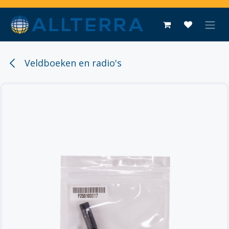
Overslaan naar inhoud
Veldboeken en radio's