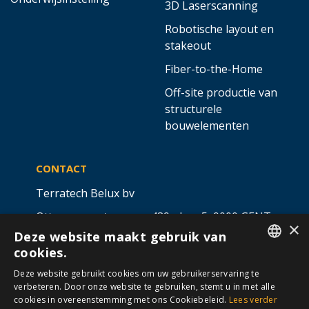
3D Laserscanning
Robotische layout en
stakeout
Fiber-to-the-Home
Off-site productie van
structurele
bouwelementen
CONTACT
Terratech Belux bv
Ottergemsesteenweg 439 - bus 5,
9000 GENT
×
Deze website maakt gebruik van
info@allterra-belux.com
+32 9 430 25 30
cookies.
DUTCH
BE1009.467.122
Deze website gebruikt cookies om uw gebruikerservaring te
verbeteren. Door onze website te gebruiken, stemt u in met alle
FRENCH
cookies in overeenstemming met ons Cookiebeleid.
Lees verder