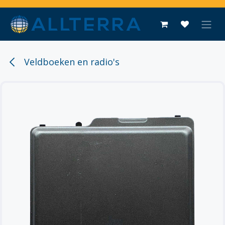
Overslaan naar inhoud
Veldboeken en radio's