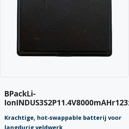
BPackLi-
IonINDUS3S2P11.4V8000mAHr12
Krachtige, hot-swappable batterij voor
langdurig veldwerk