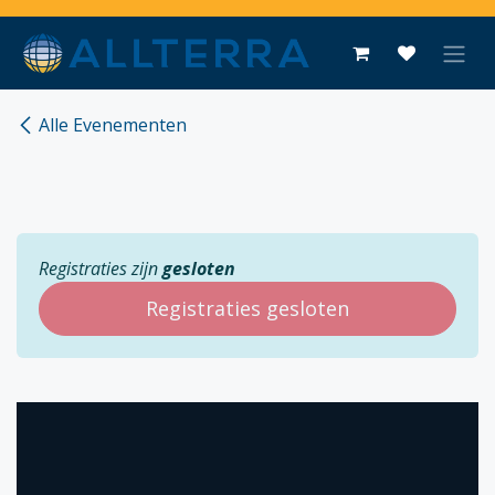
Overslaan naar inhoud
Alle Evenementen
Registraties zijn
gesloten
Registraties gesloten